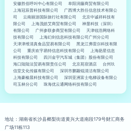
安徽胜佰呼叫中心有限公司
阜阳润藤商贸有限公司
上海冠辰普科技有限公司
广西博大胜任信息技术有限公
司
云南丽游国际旅行社有限公司
北京中诚祥科技有
限公司
上海茂皓艾商贸有限公司
神显科技（深圳）
有限公司
广州参联参商贸有限公司
天津锐浩网络科
技有限公司
上海幻剑信息科技有限公司广州分公司
天津津维清真食品贸易有限公司
黑龙江弗雷尔科技有限
公司
重庆欢宇易特信息科技有限公司
上海葩星信息
科技有限公司
四川金宇汽车城（集团）股份有限公司
海口陆陆法贸易有限责任公司
北京苑宿酒店
台州玖
信堂文化传媒有限公司
深圳市鹏颖锟清洁有限公司
上海豪榆晨科技有限公司
深圳亚洲富士电梯设备有限公
司玉林分公司
珠海优云通网络科技有限公司
地址：湖南省长沙县榔梨街道黄兴大道南段179号财汇商务
广场11栋113